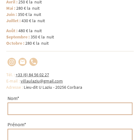
Avril :
250 € la nuit
Mai :
280 € la nuit
Juin :
350 € la nuit
Juillet :
430 € la nuit
Août :
480 € la nuit
Septembre :
350 € la nuit
Octobre :
280 € la nuit
Tél. :
+33 (6) 84 56 02 27
E-mail :
villaulaziu@gmail.com
Adresse :
Lieu-dit U Laziu - 20256 Corbara
Nom
*
Prénom
*