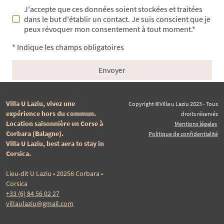
J'accepte que ces données soient stockées et traitées
dans le but d'établir un contact. Je suis conscient que je
peux révoquer mon consentement à tout moment.*
* Indique les champs obligatoires
Envoyer
Villa U Laziu, vivez une
Copyright ©Villa u Laziu 2023 - Tous
expérience hors du commun.
droits réservés
Location saisonnière en Corse à
Mentions légales
Corbara (Balagne).
Politique de confidentialité
Villa U Laziu, best aera to stay in
Corsica.
Lieu-dit U Laziu • 20256 Corbara •
Corsica
+33 (6) 84 56 02 27
villaulaziu@gmail.com